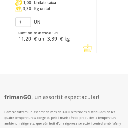
1,00
Unitats caixa
3,30
Kg unitat
UN
Unitat mínima de venda:
1
UN
11,20
€ un
3,39
€ kg
frimanGO
, un assortit espectacular!
Comercialitzem un assortit de més de 3.000 referències distribuides en les
quatre temperatures: congelat, peix i marisc fresc, productes a temperatura
ambient i refrigerats, que són fruit d'una rigorosa selecció i control amb l'afany