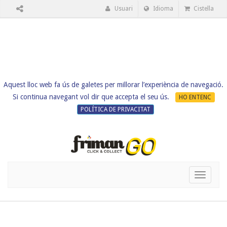
Usuari
Idioma
Cistella
Aquest lloc web fa ús de galetes per millorar l’experiència de navegació.
Si continua navegant vol dir que accepta el seu ús.
HO ENTENC
POLÍTICA DE PRIVACITAT
Toggle
navigati