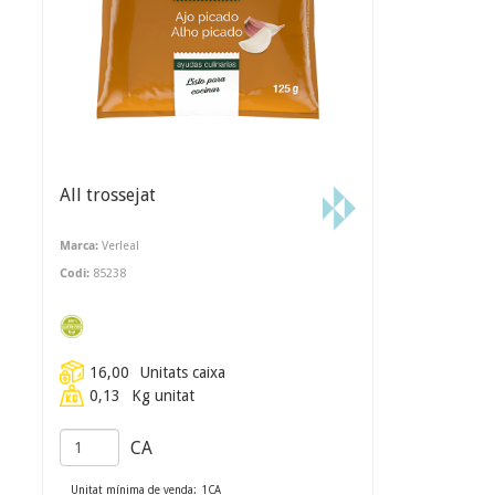
All trossejat
Marca:
Verleal
Codi:
85238
16,00
Unitats caixa
0,13
Kg unitat
CA
Unitat mínima de venda:
1
CA