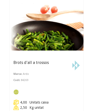
Brots d'all a trossos
Marca:
Ardo
Codi:
84269
4,00
Unitats caixa
2,50
Kg unitat