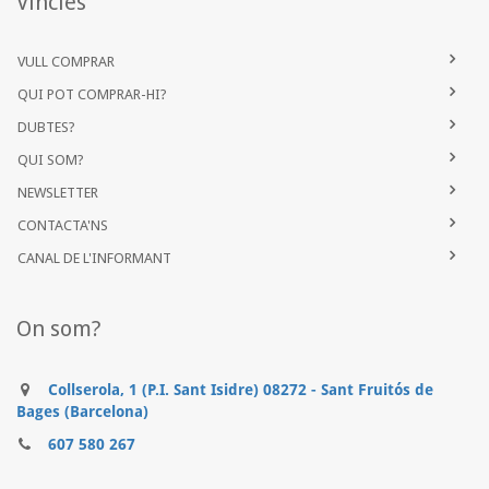
Vincles
VULL COMPRAR
QUI POT COMPRAR-HI?
DUBTES?
QUI SOM?
NEWSLETTER
CONTACTA'NS
CANAL DE L'INFORMANT
On som?
Collserola, 1 (P.I. Sant Isidre) 08272 - Sant Fruitós de
Bages (Barcelona)
607 580 267
..........