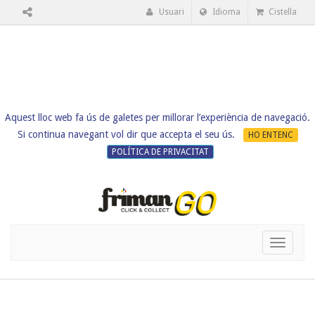
Usuari
Idioma
Cistella
Aquest lloc web fa ús de galetes per millorar l’experiència de navegació.
Si continua navegant vol dir que accepta el seu ús.
HO ENTENC
POLÍTICA DE PRIVACITAT
Toggle
navigati