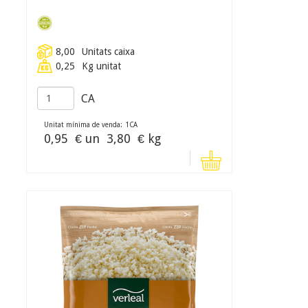
8,00
Unitats caixa
0,25
Kg unitat
CA
Unitat mínima de venda:
1
CA
0,95
€ un
3,80
€ kg