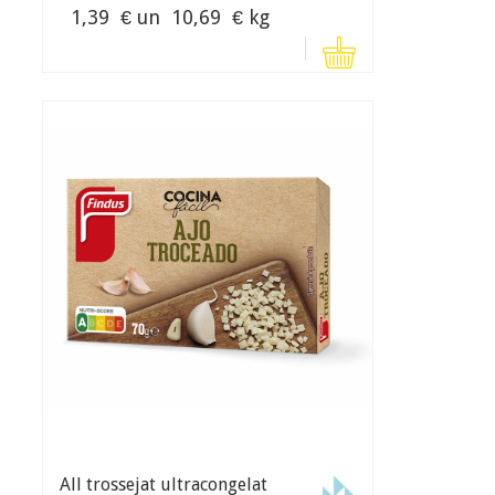
1,39
€ un
10,69
€ kg
All trossejat ultracongelat