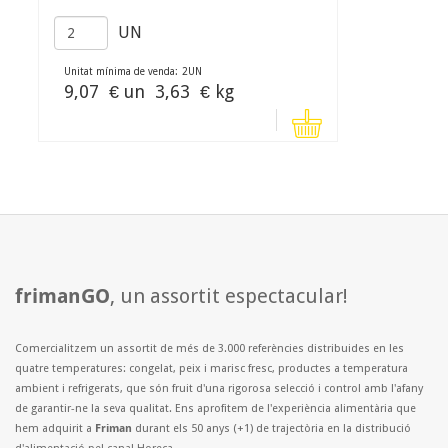
UN
Unitat mínima de venda:
2
UN
9,07
€ un
3,63
€ kg
frimanGO
, un assortit espectacular!
Comercialitzem un assortit de més de 3.000 referències distribuides en les
quatre temperatures: congelat, peix i marisc fresc, productes a temperatura
ambient i refrigerats, que són fruit d'una rigorosa selecció i control amb l'afany
de garantir-ne la seva qualitat. Ens aprofitem de l'experiència alimentària que
hem adquirit a
Friman
durant els 50 anys (+1) de trajectòria en la distribució