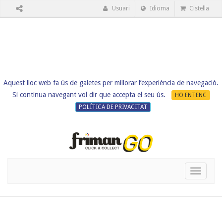
Usuari
Idioma
Cistella
Aquest lloc web fa ús de galetes per millorar l’experiència de navegació.
Si continua navegant vol dir que accepta el seu ús.
HO ENTENC
POLÍTICA DE PRIVACITAT
Toggle
navigati