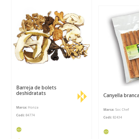
Barreja de bolets
deshidratats
Canyella bran
Marca:
Honza
Marca:
Soc Chef
Codi:
84774
Codi:
82434