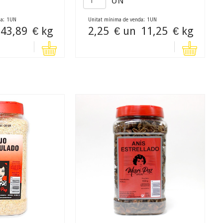
UN
a:
1
UN
Unitat mínima de venda:
1
UN
43,89
€ kg
2,25
€ un
11,25
€ kg