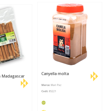
Canyella molta
ca Madagascar
Marca:
Mari Paz
Codi:
85221