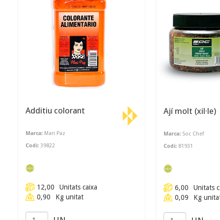
Additiu colorant
Ají molt (xil·le)
Marca:
Mari Paz
Marca:
Soc Chef
Codi:
39822
Codi:
81931
12,00
Unitats caixa
6,00
Unitats c
0,90
Kg unitat
0,09
Kg unita