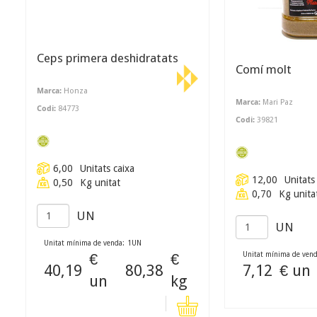
Ceps primera deshidratats
Comí molt
Marca:
Honza
Marca:
Mari Paz
Codi:
84773
Codi:
39821
6,00
Unitats caixa
12,00
Unitats
0,50
Kg unitat
0,70
Kg unita
UN
UN
Unitat mínima de venda:
1
UN
€
€
Unitat mínima de vend
40,19
80,38
7,12
€ un
un
kg