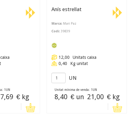
Anís estrellat
Marca:
Mari Paz
Codi:
39839
 caixa
12,00
Unitats caixa
t
0,40
Kg unitat
UN
a:
1
UN
Unitat mínima de venda:
1
UN
7,69
€ kg
8,40
€ un
21,00
€ kg