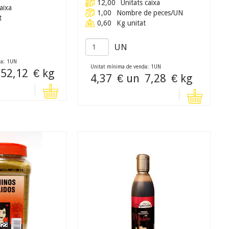
12,00
Unitats caixa
aixa
1,00
Nombre de peces/UN
t
0,60
Kg unitat
UN
a:
1
UN
Unitat mínima de venda:
1
UN
52,12
€ kg
4,37
€ un
7,28
€ kg