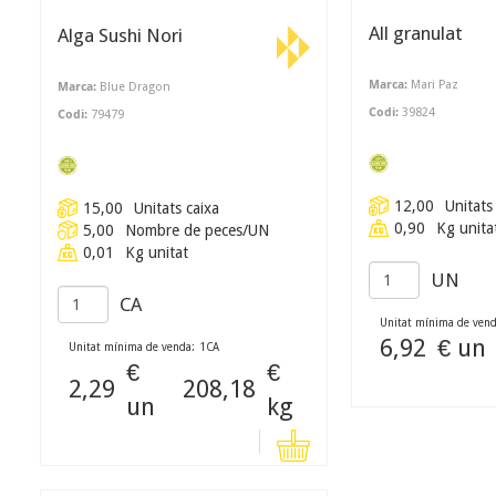
All granulat
Alga Sushi Nori
Marca:
Mari Paz
Marca:
Blue Dragon
Codi:
39824
Codi:
79479
12,00
Unitats
15,00
Unitats caixa
0,90
Kg unita
5,00
Nombre de peces/UN
0,01
Kg unitat
UN
CA
Unitat mínima de vend
6,92
€ un
Unitat mínima de venda:
1
CA
€
€
2,29
208,18
un
kg