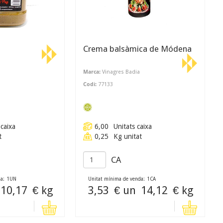
Crema balsàmica de Módena
Marca:
Vinagres Badia
Codi:
77133
 caixa
6,00
Unitats caixa
t
0,25
Kg unitat
CA
a:
1
UN
Unitat mínima de venda:
1
CA
10,17
€ kg
3,53
€ un
14,12
€ kg