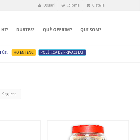
Usuari
Idioma
Cistella
-HI?
DUBTES?
QUÈ OFERIM?
QUI SOM?
u ús.
HO ENTENC
POLÍTICA DE PRIVACITAT
Següent