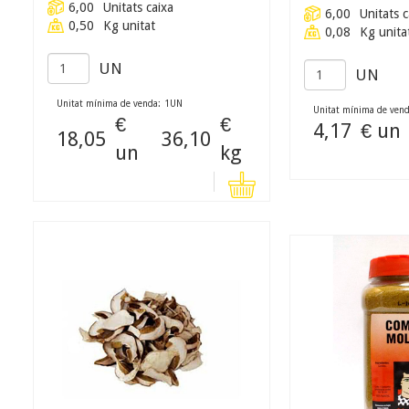
6,00
Unitats caixa
6,00
Unitats c
0,50
Kg unitat
0,08
Kg unita
UN
UN
Unitat mínima de venda:
1
UN
Unitat mínima de vend
€
€
4,17
€ un
18,05
36,10
un
kg