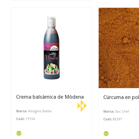
Crema balsàmica de Mòdena
Cúrcuma en po
Marca:
Vinagres Badia
Marca:
Soc Chef
Codi:
77134
Codi:
83397