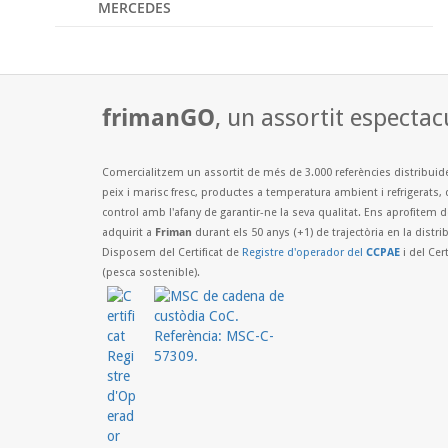
MERCEDES
frimanGO
, un assortit espectac
Comercialitzem un assortit de més de 3.000 referències distribuid
peix i marisc fresc, productes a temperatura ambient i refrigerats, 
control amb l'afany de garantir-ne la seva qualitat. Ens aprofitem 
adquirit a
Friman
durant els 50 anys (+1) de trajectòria en la distr
Disposem del Certificat de
Registre d'operador del
CCPAE
i del Cert
(pesca sostenible).