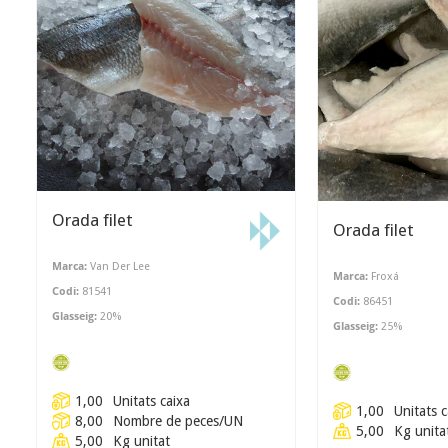
Orada filet
Orada filet
Marca:
Van Der Lee
Marca:
Froxá
Codi:
81541
Codi:
86451
Glasseig:
20
%
Glasseig:
25
%
1,00
Unitats caixa
1,00
Unitats c
8,00
Nombre de peces/UN
5,00
Kg unita
5,00
Kg unitat