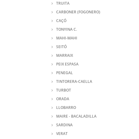
TRUITA
CARBONER (FOGONERO)
CAÇÓ
TONYINA C.
MAHI-MAHI
SEITÓ
MARRAIX
PEIX ESPASA
PENEGAL
TINTORERA-CAELLA
TURBOT
ORADA
LLOBARRO
MAIRE - BACALADILLA
SARDINA
VERAT