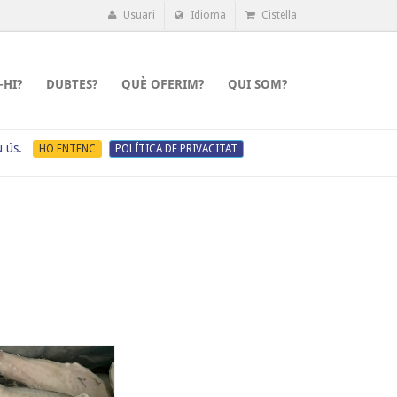
Usuari
Idioma
Cistella
-HI?
DUBTES?
QUÈ OFERIM?
QUI SOM?
u ús.
HO ENTENC
POLÍTICA DE PRIVACITAT