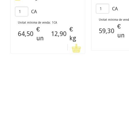
CA
CA
Unitat mínima de vend
Unitat mínima de venda:
1
CA
€
€
€
59,30
64,50
12,90
un
un
kg