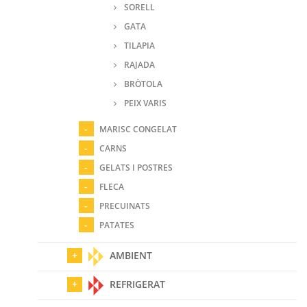
SORELL
GATA
TILAPIA
RAJADA
BRÒTOLA
PEIX VARIS
MARISC CONGELAT
CARNS
GELATS I POSTRES
FLECA
PRECUINATS
PATATES
AMBIENT
REFRIGERAT