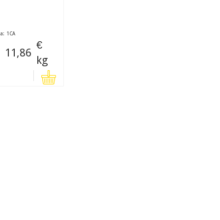
a:
1
CA
€
11,86
kg