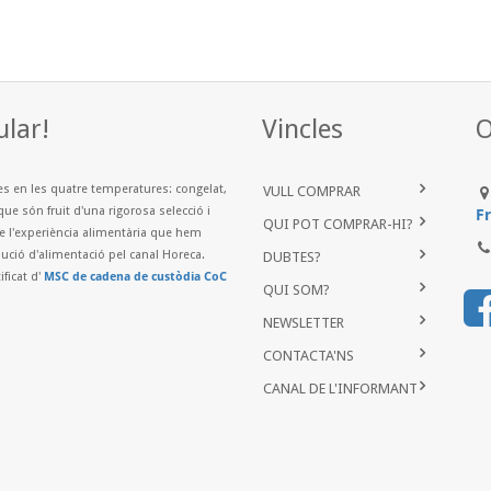
ular!
Vincles
O
es en les quatre temperatures: congelat,
VULL COMPRAR
que són fruit d'una rigorosa selecció i
Fr
QUI POT COMPRAR-HI?
de l'experiència alimentària que hem
ibució d'alimentació pel canal Horeca.
DUBTES?
...
ificat d'
MSC de cadena de custòdia CoC
QUI SOM?
NEWSLETTER
CONTACTA'NS
CANAL DE L'INFORMANT