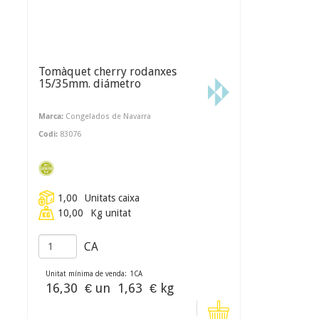
Tomàquet cherry rodanxes
15/35mm. diámetro
Marca:
Congelados de Navarra
Codi:
83076
1,00
Unitats caixa
10,00
Kg unitat
CA
Unitat mínima de venda:
1
CA
16,30
€ un
1,63
€ kg