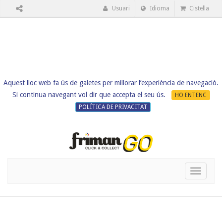
Usuari
Idioma
Cistella
Aquest lloc web fa ús de galetes per millorar l’experiència de navegació.
Si continua navegant vol dir que accepta el seu ús.
HO ENTENC
POLÍTICA DE PRIVACITAT
Toggle
navigati