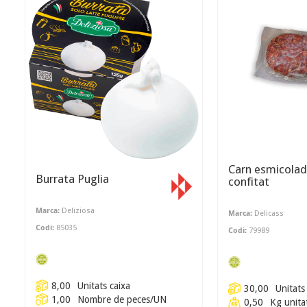
Carn esmicolad
Burrata Puglia
confitat
Marca:
Deliziosa
Marca:
Delicass
Codi:
85035
Codi:
79989
8,00
Unitats caixa
30,00
Unitats
1,00
Nombre de peces/UN
0,50
Kg unita