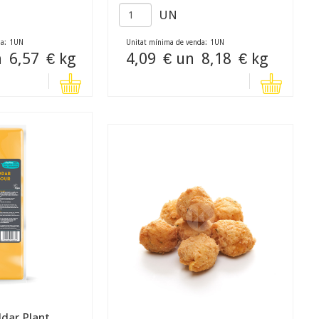
UN
a:
1
UN
Unitat mínima de venda:
1
UN
n
6,57
€ kg
4,09
€ un
8,18
€ kg
ddar Plant