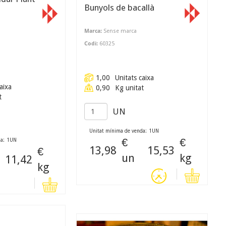
Bunyols de bacallà
Marca:
Sense marca
Codi:
60325
1,00
Unitats caixa
aixa
0,90
Kg unitat
t
UN
Unitat mínima de venda:
1
UN
€
€
a:
1
UN
13,98
15,53
€
un
kg
11,42
kg