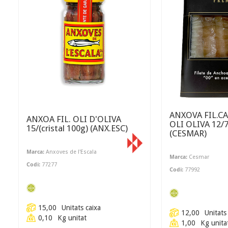
ANXOVA FIL.CANT
ANXOA FIL. OLI D'OLIVA
OLI OLIVA 12/70 G.(6u)
15/(cristal 100g) (ANX.ESC)
(CESMAR)
Marca:
Anxoves de l'Escala
Marca:
Cesmar
Codi:
77277
Codi:
77992
15,00
Unitats caixa
12,00
Unitats
0,10
Kg unitat
1,00
Kg unita