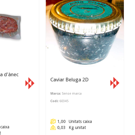
a d'ànec
Caviar Beluga 2D
Marca:
Sense marca
Codi:
60345
1,00
Unitats caixa
 caixa
0,03
Kg unitat
t