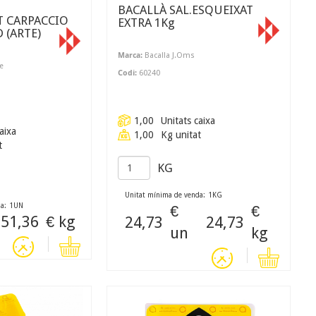
BACALLÀ SAL.ESQUEIXAT
T CARPACCIO
EXTRA 1Kg
LI 140g 2D (ARTE)
Marca:
Bacalla J.Oms
e
Codi:
60240
1,00
Unitats caixa
aixa
1,00
Kg unitat
t
KG
Unitat mínima de venda:
1
KG
a:
1
UN
€
€
51,36
€ kg
24,73
24,73
un
kg