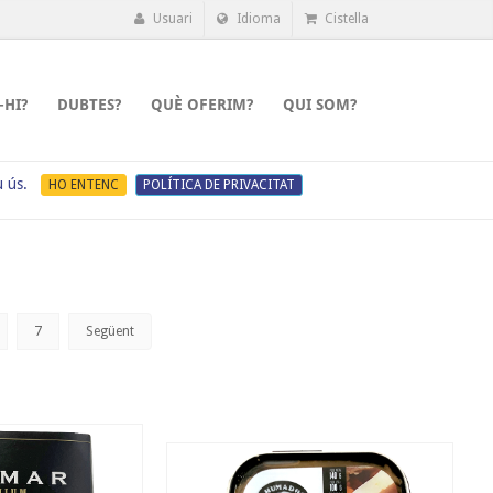
Usuari
Idioma
Cistella
-HI?
DUBTES?
QUÈ OFERIM?
QUI SOM?
u ús.
HO ENTENC
POLÍTICA DE PRIVACITAT
7
Següent