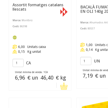
Assortit formatges catalans
BACALÀ FUMA
llescats
EN O
Marca:
Montbrú
Marca:
Ahumados Art
Codi:
86398
Codi:
80537
1,00
Unitats c
6,00
Unitats caixa
0,14
Kg unita
0,15
Kg unitat
UN
CA
Unitat mínima de vend
Unitat mínima de venda:
1
CA
7,19
€ un
6,96
€ un
46,40
€ kg