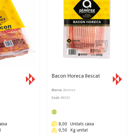
Bacon Horeca llescat
Marca:
Almirez
Codi:
86553
aixa
8,00
Unitats caixa
t
0,50
Kg unitat