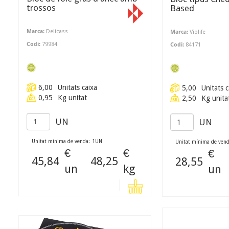
trossos
Based
Marca:
Delicass
Marca:
Violife
Codi:
79984
Codi:
84171
6,00
Unitats caixa
5,00
Unitats c
0,95
Kg unitat
2,50
Kg unita
UN
UN
Unitat mínima de venda:
1
UN
Unitat mínima de vend
€
€
€
45,84
48,25
28,55
un
kg
un