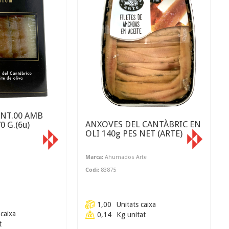
.00 AMB
ANXOVES DEL CANTÀBRIC EN
OLI 140g PES NET (ARTE)
Marca:
Ahumados Arte
Codi:
83875
1,00
Unitats caixa
 caixa
0,14
Kg unitat
t