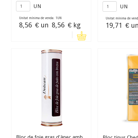
UN
UN
Unitat mínima de venda:
1
UN
Unitat mínima de vend
8,56
€ un
8,56
€ kg
19,71
€ u
Bloc de foie gras d'ànec amb
Bloc tipus Che