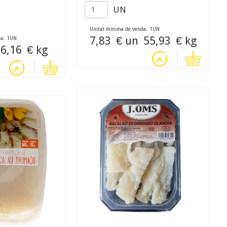
UN
Unitat mínima de venda:
1
UN
7,83
€ un
55,93
€ kg
a:
1
UN
6,16
€ kg