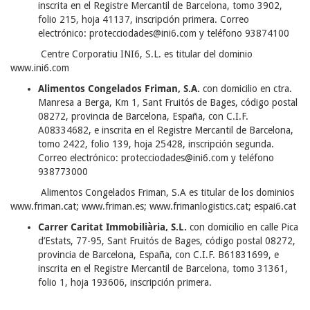
inscrita en el Registre Mercantil de Barcelona, tomo 3902,
folio 215, hoja 41137, inscripción primera. Correo
electrónico: protecciodades@ini6.com y teléfono 93874100
Centre Corporatiu INI6, S.L. es titular del dominio
www.ini6.com
Alimentos Congelados Friman, S.A.
con domicilio en ctra.
Manresa a Berga, Km 1, Sant Fruitós de Bages, código postal
08272, provincia de Barcelona, España, con C.I.F.
A08334682, e inscrita en el Registre Mercantil de Barcelona,
tomo 2422, folio 139, hoja 25428, inscripción segunda.
Correo electrónico: protecciodades@ini6.com y teléfono
938773000
Alimentos Congelados Friman, S.A es titular de los dominios
www.friman.cat; www.friman.es; www.frimanlogistics.cat; espai6.cat
Carrer Caritat Immobiliària, S.L.
con domicilio en calle Pica
d’Estats, 77-95, Sant Fruitós de Bages, código postal 08272,
provincia de Barcelona, España, con C.I.F. B61831699, e
inscrita en el Registre Mercantil de Barcelona, tomo 31361,
folio 1, hoja 193606, inscripción primera.