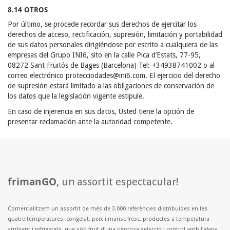
8.14 OTROS
Por último, se procede recordar sus derechos de ejercitar los
derechos de acceso, rectificación, supresión, limitación y portabilidad
de sus datos personales dirigiéndose por escrito a cualquiera de las
empresas del Grupo INI6, sito en la calle Pica d’Estats, 77-95,
08272 Sant Fruitós de Bages (Barcelona) Tel: +34938741002 o al
correo electrónico protecciodades@ini6.com. El ejercicio del derecho
de supresión estará limitado a las obligaciones de conservación de
los datos que la legislación vigente estipule.
En caso de injerencia en sus datos, Usted tiene la opción de
presentar reclamación ante la autoridad competente.
frimanGO
, un assortit espectacular!
Comercialitzem un assortit de més de 3.000 referències distribuides en les
quatre temperatures: congelat, peix i marisc fresc, productes a temperatura
ambient i refrigerats, que són fruit d'una rigorosa selecció i control amb l'afany