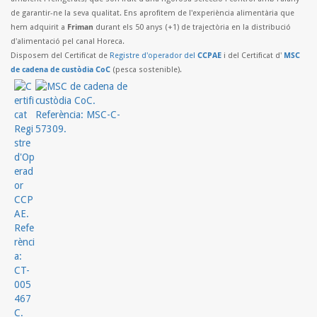
de garantir-ne la seva qualitat. Ens aprofitem de l'experiència alimentària que
hem adquirit a
Friman
durant els 50 anys (+1) de trajectòria en la distribució
d'alimentació pel canal Horeca.
Disposem del Certificat de
Registre d'operador del
CCPAE
i del Certificat d'
MSC
de cadena de custòdia CoC
(pesca sostenible).